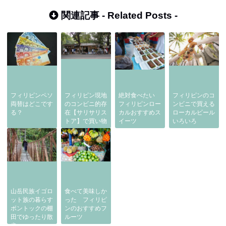
関連記事 -
Related Posts
-
フィリピンペソ
フィリピン現地
絶対食べたい
フィリピンのコ
両替はどこです
のコンビニ的存
フィリピンロー
ンビニで買える
る？
在【サリサリス
カルおすすめス
ローカルビール
トア】で買い物
イーツ
いろいろ
山岳民族イゴロ
食べて美味しか
ット族の暮らす
った フィリピ
ボントックの棚
ンのおすすめフ
田でゆったり散
ルーツ
歩