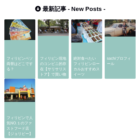
最新記事 -
New Posts
-
フィリピンペソ
フィリピン現地
絶対食べたい
sachiプロフィ
両替はどこです
のコンビニ的存
フィリピンロー
ール
る？
在【サリサリス
カルおすすめス
トア】で買い物
イーツ
フィリピンで人
気NO.１のファ
ストフード店
【ジョリビー】