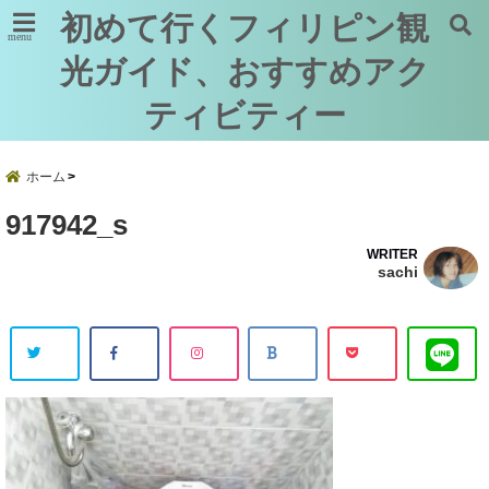
初めて行くフィリピン観
menu
光ガイド、おすすめアク
ティビティー
ホーム
917942_s
WRITER
sachi