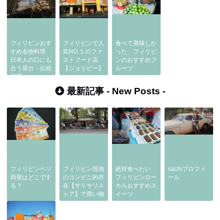
フィリピンおす
フィリピンで人
食べて美味しか
すめ名物料理
気NO.１のファ
った フィリピ
日本人の口にも
ストフード店
ンのおすすめフ
合う屋台・伝統
【ジョリビー】
ルーツ
料理
最新記事 -
New Posts
-
フィリピンペソ
フィリピン現地
絶対食べたい
sachiプロフィ
両替はどこです
のコンビニ的存
フィリピンロー
ール
る？
在【サリサリス
カルおすすめス
トア】で買い物
イーツ