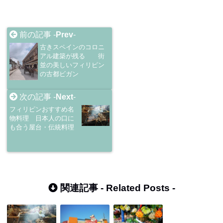
前の記事 -
Prev
-
古きスペインのコロニ
アル建築が残る 街
並の美しいフィリピン
の古都ビガン
次の記事 -
Next
-
フィリピンおすすめ名
物料理 日本人の口に
も合う屋台・伝統料理
関連記事 -
Related Posts
-