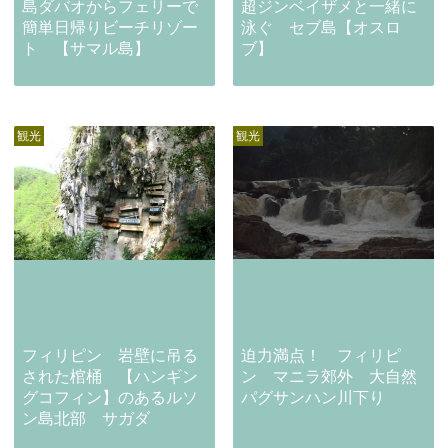
島ダバオからフェリーで
超ジンベイザメと一緒に
簡単日帰りビーチリゾー
泳ぐ セブ島【オスロ
ト 【サマル島】
ブ】
観光
観光
フィリピン 岩壁に吊る
迫力満点！ フィリピ
された棺桶 【ハンギン
ン マニラ郊外 大自然
グコフィン】のあるルソ
パグサンハン川下り
ン島北部 サガダ