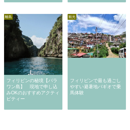
離島
観光
フィリピンの秘境【パラ
フィリピンで最も過ごし
ワン島】 現地で申し込
やすい避暑地バギオで乗
みOKのおすすめアクティ
馬体験
ビティー