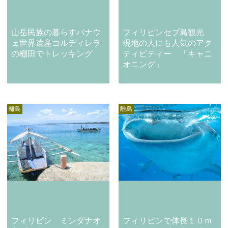
山岳民族の暮らすバナウ
フィリピンセブ島観光
ェ世界遺産コルディレラ
現地の人にも人気のアク
の棚田でトレッキング
ティビティー 「キャニ
オニング」
離島
離島
フィリピン ミンダナオ
フィリピンで体長１０ｍ