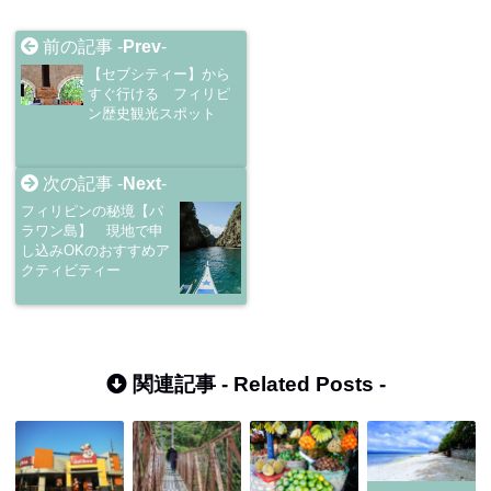
前の記事 -
Prev
-
【セブシティー】から
すぐ行ける フィリピ
ン歴史観光スポット
次の記事 -
Next
-
フィリピンの秘境【パ
ラワン島】 現地で申
し込みOKのおすすめア
クティビティー
関連記事 -
Related Posts
-