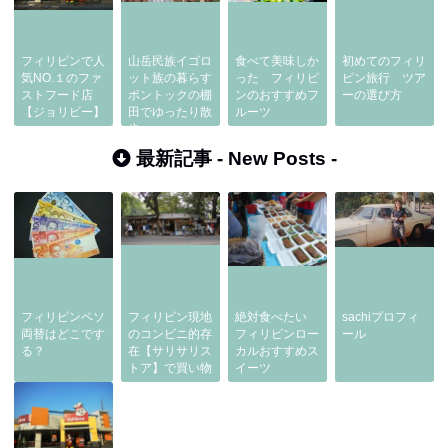
フィリピンで人
山岳民族イゴロ
食べて美味しか
初めてのフィリ
気NO.１のファ
ット族の暮らす
った フィリピ
ピン旅行 ツア
ストフード店
ボントックの棚
ンのおすすめフ
ーの選び方
【ジョリビー】
田でゆったり散
ルーツ
歩
最新記事 -
New Posts
-
フィリピンペソ
フィリピン現地
絶対食べたい
sachiプロフィ
両替はどこです
のコンビニ的存
フィリピンロー
ール
る？
在【サリサリス
カルおすすめス
トア】で買い物
イーツ