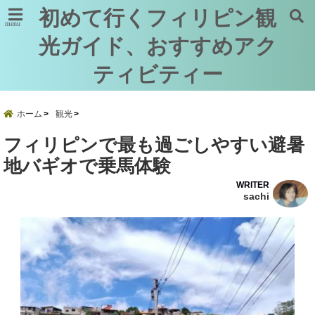
初めて行くフィリピン観
menu
光ガイド、おすすめアク
ティビティー
ホーム
観光
フィリピンで最も過ごしやすい避暑
地バギオで乗馬体験
WRITER
sachi