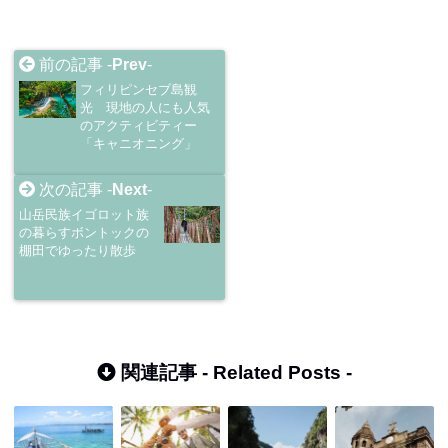
前の記事 -
Prev
-
フィリピンセブ島観
光 現地の人にも人気
のアクティビティー
「キャニオニング」
次の記事 -
Next
-
山岳民族イゴロット族
の暮らすボントックの
棚田でゆったり散歩
関連記事 -
Related Posts
-