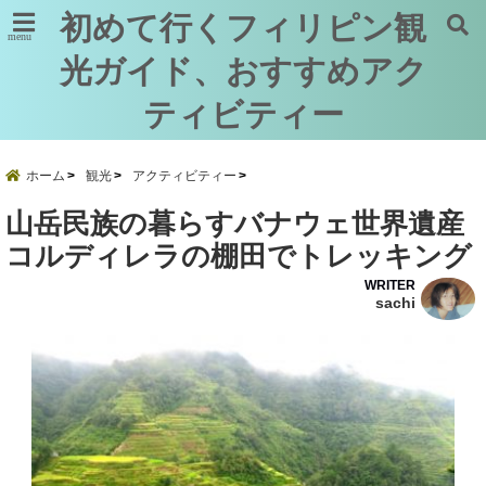
初めて行くフィリピン観
menu
光ガイド、おすすめアク
ティビティー
ホーム
観光
アクティビティー
山岳民族の暮らすバナウェ世界遺産
コルディレラの棚田でトレッキング
WRITER
sachi