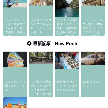
フィリピン ミ
フィリピンのコ
フィリピンの秘
フィリピン マ
ンダナオ島ダバ
ンビニで買える
境【パラワン
ニラ観光 世界
オからフェリー
ローカルビール
島】 現地で申
遺産【サン・ア
で簡単日帰りビ
いろいろ
し込みOKのお
グスティン教
ーチリゾート
すすめアクティ
会】と歴史地区
【サマル島】
ビティー
最新記事 -
New Posts
-
フィリピンペソ
フィリピン現地
絶対食べたい
sachiプロフィ
両替はどこです
のコンビニ的存
フィリピンロー
ール
る？
在【サリサリス
カルおすすめス
トア】で買い物
イーツ