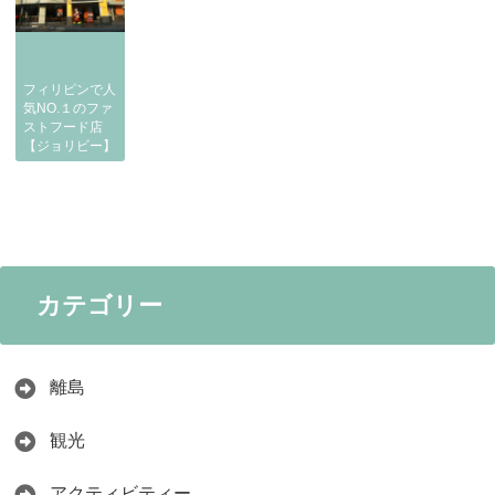
フィリピンで人
気NO.１のファ
ストフード店
【ジョリビー】
カテゴリー
離島
観光
アクティビティー