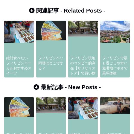
関連記事 -
Related Posts
-
絶対食べたい
フィリピンペソ
フィリピン現地
フィリピンで最
フィリピンロー
両替はどこです
のコンビニ的存
も過ごしやすい
カルおすすめス
る？
在【サリサリス
避暑地バギオで
イーツ
トア】で買い物
乗馬体験
最新記事 -
New Posts
-