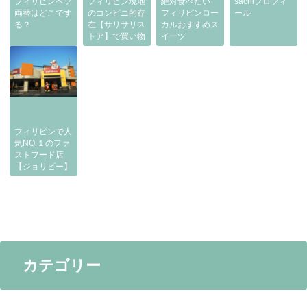
フィリピンペソ
フィリピン現地
絶対食べたい
sachiプロフィ
両替はどこです
のコンビニ的存
フィリピンロー
ール
る？
在【サリサリス
カルおすすめス
トア】で買い物
イーツ
フィリピンで人
気NO.１のファ
ストフード店
【ジョリビー】
カテゴリー