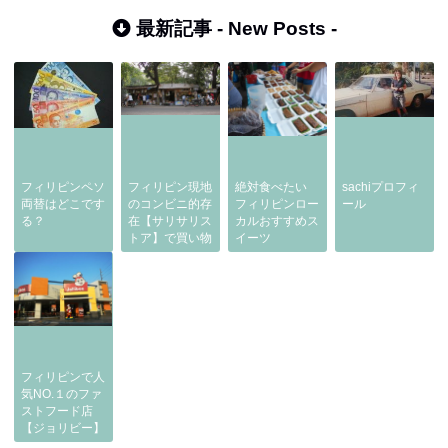
最新記事 -
New Posts
-
フィリピンペソ
フィリピン現地
絶対食べたい
sachiプロフィ
両替はどこです
のコンビニ的存
フィリピンロー
ール
る？
在【サリサリス
カルおすすめス
トア】で買い物
イーツ
フィリピンで人
気NO.１のファ
ストフード店
【ジョリビー】