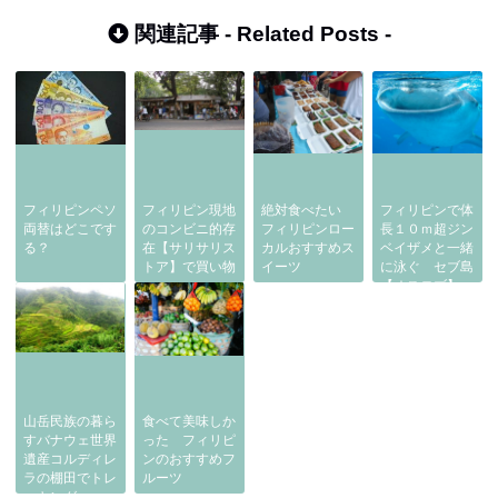
関連記事 -
Related Posts
-
フィリピンペソ
フィリピン現地
絶対食べたい
フィリピンで体
両替はどこです
のコンビニ的存
フィリピンロー
長１０ｍ超ジン
る？
在【サリサリス
カルおすすめス
ベイザメと一緒
トア】で買い物
イーツ
に泳ぐ セブ島
【オスロブ】
山岳民族の暮ら
食べて美味しか
すバナウェ世界
った フィリピ
遺産コルディレ
ンのおすすめフ
ラの棚田でトレ
ルーツ
ッキング