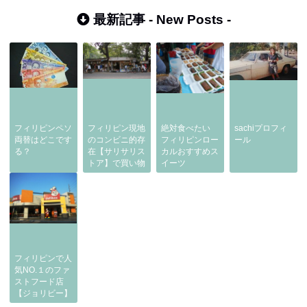
た時の対処方
最新記事 -
New Posts
-
フィリピンペソ
フィリピン現地
絶対食べたい
sachiプロフィ
両替はどこです
のコンビニ的存
フィリピンロー
ール
る？
在【サリサリス
カルおすすめス
トア】で買い物
イーツ
フィリピンで人
気NO.１のファ
ストフード店
【ジョリビー】