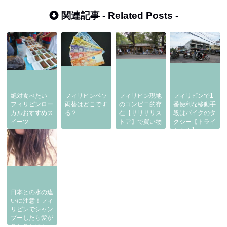
関連記事 -
Related Posts
-
絶対食べたい
フィリピンペソ
フィリピン現地
フィリピンで1
フィリピンロー
両替はどこです
のコンビニ的存
番便利な移動手
カルおすすめス
る？
在【サリサリス
段はバイクのタ
イーツ
トア】で買い物
クシー【トライ
シクル】
日本との水の違
いに注意！フィ
リピンでシャン
プーしたら髪が
ごわごわになっ