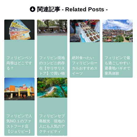
関連記事 -
Related Posts
-
フィリピンペソ
フィリピン現地
絶対食べたい
フィリピンで最
両替はどこです
のコンビニ的存
フィリピンロー
も過ごしやすい
る？
在【サリサリス
カルおすすめス
避暑地バギオで
トア】で買い物
イーツ
乗馬体験
フィリピンで人
フィリピンセブ
気NO.１のファ
島観光 現地の
ストフード店
人にも人気のア
【ジョリビー】
クティビティ
ー 「キャニオ