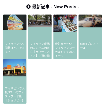
ニング」
最新記事 -
New Posts
-
フィリピンペソ
フィリピン現地
絶対食べたい
sachiプロフィ
両替はどこです
のコンビニ的存
フィリピンロー
ール
る？
在【サリサリス
カルおすすめス
トア】で買い物
イーツ
フィリピンで人
気NO.１のファ
ストフード店
【ジョリビー】