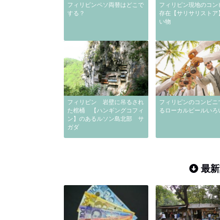
フィリピンペソ両替はどこで
フィリピン現地のコン
する？
存在【サリサリストア
い物
フィリピン 岩壁に吊るされ
フィリピンのコンビニ
た棺桶 【ハンギングコフィ
るローカルビールいろ
ン】のあるルソン島北部 サ
ガダ
最新