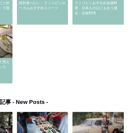
ビニ的
絶対食べたい フィリピンロ
フィリピンおすすめ名物料
】で買
ーカルおすすめスイーツ
理 日本人の口にも合う屋
台・伝統料理
で買え
いろ
記事 -
New Posts
-