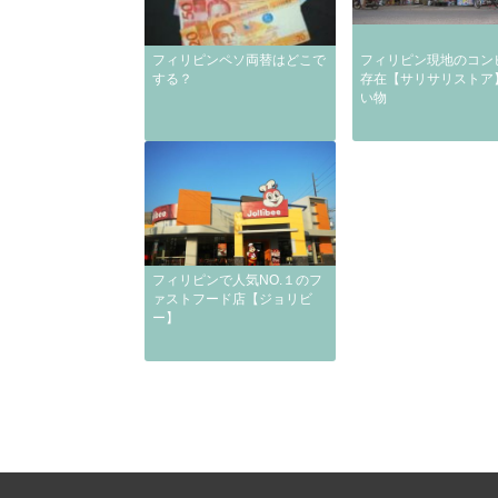
フィリピンペソ両替はどこで
フィリピン現地のコン
する？
存在【サリサリストア
い物
フィリピンで人気NO.１のフ
ァストフード店【ジョリビ
ー】