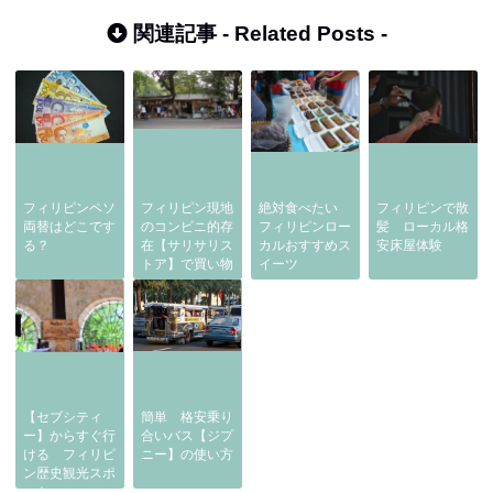
関連記事 -
Related Posts
-
フィリピンペソ
フィリピン現地
絶対食べたい
フィリピンで散
両替はどこです
のコンビニ的存
フィリピンロー
髪 ローカル格
る？
在【サリサリス
カルおすすめス
安床屋体験
トア】で買い物
イーツ
【セブシティ
簡単 格安乗り
ー】からすぐ行
合いバス【ジプ
ける フィリピ
ニー】の使い方
ン歴史観光スポ
ット