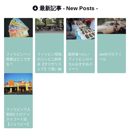
最新記事 -
New Posts
-
フィリピンペソ
フィリピン現地
絶対食べたい
sachiプロフィ
両替はどこです
のコンビニ的存
フィリピンロー
ール
る？
在【サリサリス
カルおすすめス
トア】で買い物
イーツ
フィリピンで人
気NO.１のファ
ストフード店
【ジョリビー】