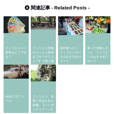
関連記事 -
Related Posts
-
フィリピンペソ
フィリピン現地
絶対食べたい
食べて美味しか
両替はどこです
のコンビニ的存
フィリピンロー
った フィリピ
る？
在【サリサリス
カルおすすめス
ンのおすすめフ
トア】で買い物
イーツ
ルーツ
sachiプロフィ
フィリピン 岩
ール
壁に吊るされた
棺桶 【ハンギ
ングコフィン】
のあるルソン島