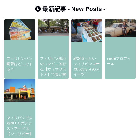
北部 サガダ
最新記事 -
New Posts
-
フィリピンペソ
フィリピン現地
絶対食べたい
sachiプロフィ
両替はどこです
のコンビニ的存
フィリピンロー
ール
る？
在【サリサリス
カルおすすめス
トア】で買い物
イーツ
フィリピンで人
気NO.１のファ
ストフード店
【ジョリビー】