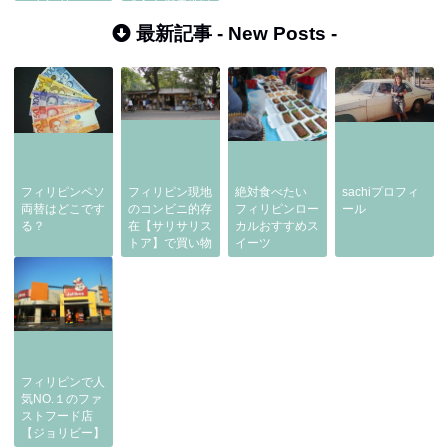
ッキング
会】と歴史地区
最新記事 -
New Posts
-
フィリピンペソ
フィリピン現地
絶対食べたい
sachiプロフィ
両替はどこです
のコンビニ的存
フィリピンロー
ール
る？
在【サリサリス
カルおすすめス
トア】で買い物
イーツ
フィリピンで人
気NO.１のファ
ストフード店
【ジョリビー】