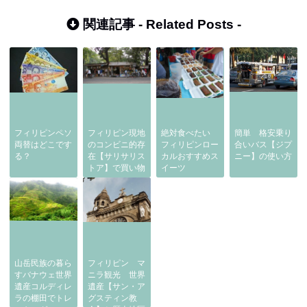
関連記事 -
Related Posts
-
フィリピンペソ
フィリピン現地
絶対食べたい
簡単 格安乗り
両替はどこです
のコンビニ的存
フィリピンロー
合いバス【ジプ
る？
在【サリサリス
カルおすすめス
ニー】の使い方
トア】で買い物
イーツ
山岳民族の暮ら
フィリピン マ
すバナウェ世界
ニラ観光 世界
遺産コルディレ
遺産【サン・ア
ラの棚田でトレ
グスティン教