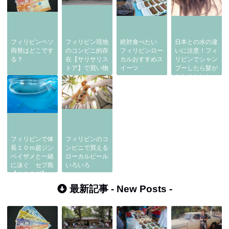
フィリピンペソ
フィリピン現地
絶対食べたい
日本との水の違
両替はどこです
のコンビニ的存
フィリピンロー
いに注意！フィ
る？
在【サリサリス
カルおすすめス
リピンでシャン
トア】で買い物
イーツ
プーしたら髪が
ごわごわになっ
た時の対処方
フィリピンで体
フィリピンのコ
長１０ｍ超ジン
ンビニで買える
ベイザメと一緒
ローカルビール
に泳ぐ セブ島
いろいろ
【オスロブ】
最新記事 -
New Posts
-