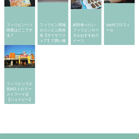
フィリピンペソ
フィリピン現地
絶対食べたい
sachiプロフィ
両替はどこです
のコンビニ的存
フィリピンロー
ール
る？
在【サリサリス
カルおすすめス
トア】で買い物
イーツ
フィリピンで人
気NO.１のファ
ストフード店
【ジョリビー】