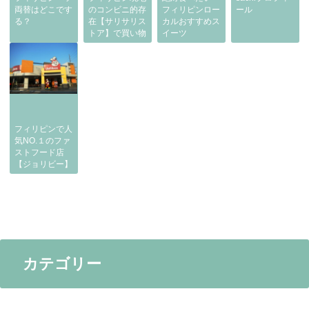
両替はどこです
のコンビニ的存
フィリピンロー
ール
る？
在【サリサリス
カルおすすめス
トア】で買い物
イーツ
フィリピンで人
気NO.１のファ
ストフード店
【ジョリビー】
カテゴリー