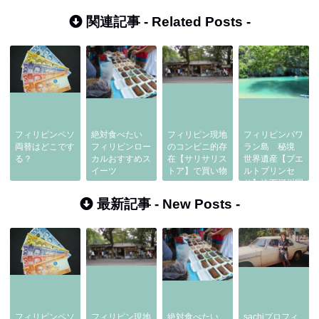
関連記事 -
Related Posts
-
フィリピンペソ
絶対食べたい
フィリピン現地
フィリピンパワ
両替はどこです
フィリピンロー
のコンビニ的存
ラン島 秘境
る？
カルおすすめス
在【サリサリス
世界遺産【プエ
イーツ
トア】で買い物
ルトプリンセ
サ】地下河川国
立公園
最新記事 -
New Posts
-
フィリピンペソ
フィリピン現地
絶対食べたい
sachiプロフィ