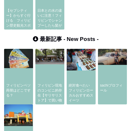
【セブシティ
日本との水の違
ー】からすぐ行
いに注意！フィ
ける フィリピ
リピンでシャン
ン歴史観光スポ
プーしたら髪が
ット
ごわごわになっ
た時の対処方
最新記事 -
New Posts
-
フィリピンペソ
フィリピン現地
絶対食べたい
sachiプロフィ
両替はどこです
のコンビニ的存
フィリピンロー
ール
る？
在【サリサリス
カルおすすめス
トア】で買い物
イーツ