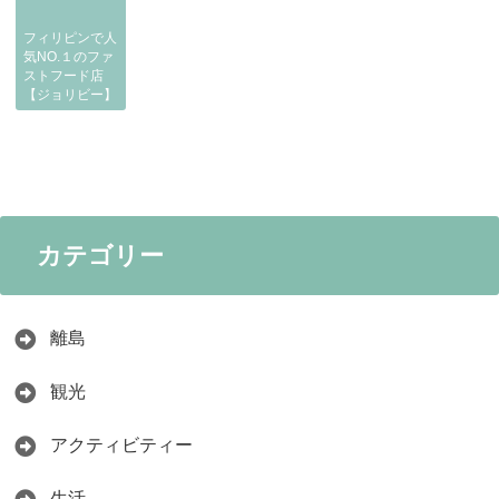
フィリピンで人
気NO.１のファ
ストフード店
【ジョリビー】
カテゴリー
離島
観光
アクティビティー
生活