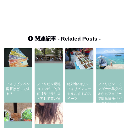
関連記事 -
Related Posts
-
フィリピンペソ
フィリピン現地
絶対食べたい
フィリピン ミ
両替はどこです
のコンビニ的存
フィリピンロー
ンダナオ島ダバ
る？
在【サリサリス
カルおすすめス
オからフェリー
トア】で買い物
イーツ
で簡単日帰りビ
ーチリゾート
【サマル島】