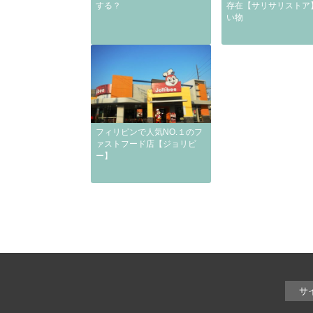
する？
存在【サリサリストア
い物
フィリピンで人気NO.１のフ
ァストフード店【ジョリビ
ー】
サ