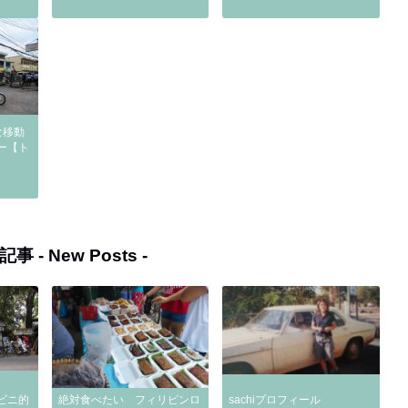
な移動
ー【ト
記事 -
New Posts
-
ビニ的
絶対食べたい フィリピンロ
sachiプロフィール