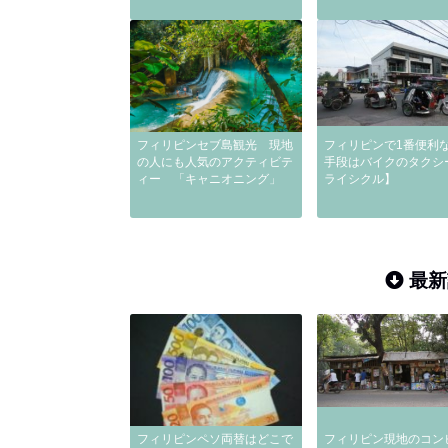
フィリピンセブ島観光 現地
フィリピンで1番便利
の人にも人気のアクティビテ
手段はバイクのタクシ
ィー 「キャニオニング」
ライシクル】
最新
フィリピンペソ両替はどこで
フィリピン現地のコン