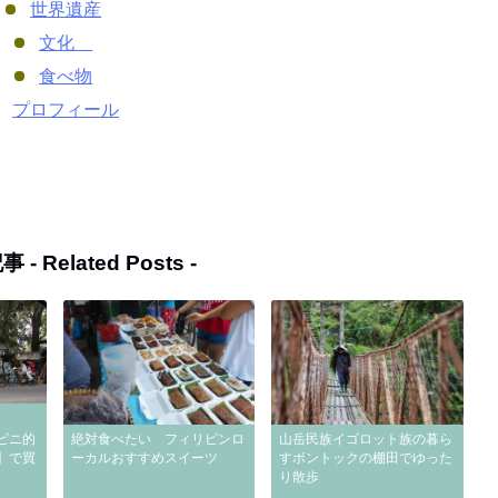
世界遺産
文化
食べ物
プロフィール
事 -
Related Posts
-
ビニ的
絶対食べたい フィリピンロ
山岳民族イゴロット族の暮ら
】で買
ーカルおすすめスイーツ
すボントックの棚田でゆった
り散歩