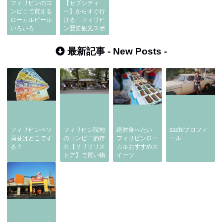
フィリピンのコ
【セブシティ
ンビニで買える
ー】からすぐ行
ローカルビール
ける フィリピ
いろいろ
ン歴史観光スポ
ット
最新記事 -
New Posts
-
フィリピンペソ
フィリピン現地
絶対食べたい
sachiプロフィ
両替はどこです
のコンビニ的存
フィリピンロー
ール
る？
在【サリサリス
カルおすすめス
トア】で買い物
イーツ