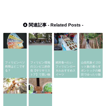
関連記事 -
Related Posts
-
フィリピンペソ
フィリピン現地
絶対食べたい
山岳民族イゴロ
両替はどこです
のコンビニ的存
フィリピンロー
ット族の暮らす
る？
在【サリサリス
カルおすすめス
ボントックの棚
トア】で買い物
イーツ
田でゆったり散
歩