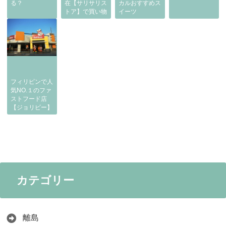
る？
在【サリサリス
カルおすすめス
トア】で買い物
イーツ
フィリピンで人
気NO.１のファ
ストフード店
【ジョリビー】
カテゴリー
離島