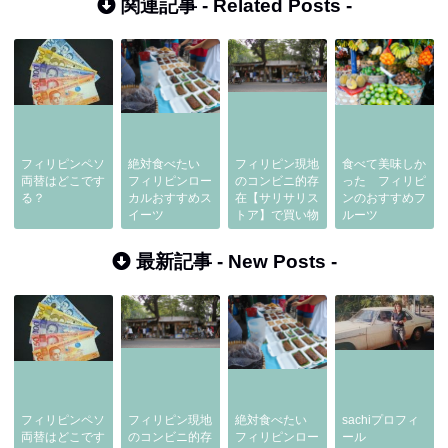
関連記事 -
Related Posts
-
フィリピンペソ
絶対食べたい
フィリピン現地
食べて美味しか
両替はどこです
フィリピンロー
のコンビニ的存
った フィリピ
る？
カルおすすめス
在【サリサリス
ンのおすすめフ
イーツ
トア】で買い物
ルーツ
最新記事 -
New Posts
-
フィリピンペソ
フィリピン現地
絶対食べたい
sachiプロフィ
両替はどこです
のコンビニ的存
フィリピンロー
ール