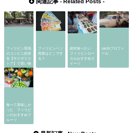
関連記事 -
Related Posts
-
フィリピン現地
フィリピンペソ
絶対食べたい
sachiプロフィ
のコンビニ的存
両替はどこです
フィリピンロー
ール
在【サリサリス
る？
カルおすすめス
トア】で買い物
イーツ
食べて美味しか
った フィリピ
ンのおすすめフ
ルーツ