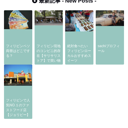
最新記事 -
New Posts
-
フィリピンペソ
フィリピン現地
絶対食べたい
sachiプロフィ
両替はどこです
のコンビニ的存
フィリピンロー
ール
る？
在【サリサリス
カルおすすめス
トア】で買い物
イーツ
フィリピンで人
気NO.１のファ
ストフード店
【ジョリビー】