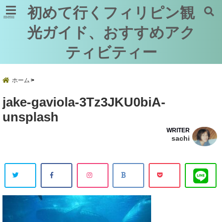
初めて行くフィリピン観
menu
光ガイド、おすすめアク
ティビティー
ホーム
jake-gaviola-3Tz3JKU0biA-
unsplash
WRITER
sachi