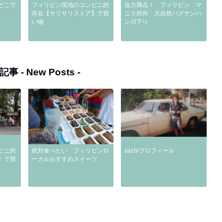
どこで
フィリピン現地のコンビニ的
迫力満点！ フィリピン マ
存在【サリサリストア】で買
ニラ郊外 大自然パグサンハ
い物
ン川下り
記事 -
New Posts
-
ビニ的
絶対食べたい フィリピンロ
sachiプロフィール
】で買
ーカルおすすめスイーツ