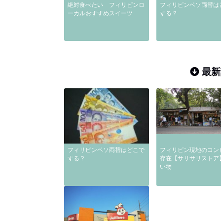
絶対食べたい フィリピンロ
フィリピンペソ両替は
ーカルおすすめスイーツ
する？
最新
フィリピンペソ両替はどこで
フィリピン現地のコン
する？
存在【サリサリストア
い物