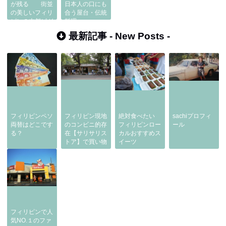
が残る 街並
日本人の口にも
の美しいフィリ
合う屋台・伝統
ピンの古都ビガ
料理
ン
最新記事 -
New Posts
-
フィリピンペソ
フィリピン現地
絶対食べたい
sachiプロフィ
両替はどこです
のコンビニ的存
フィリピンロー
ール
る？
在【サリサリス
カルおすすめス
トア】で買い物
イーツ
フィリピンで人
気NO.１のファ