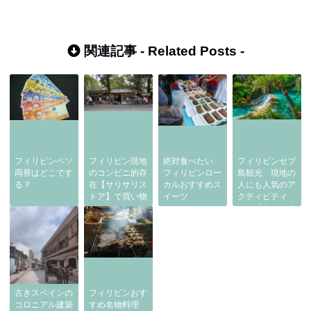
関連記事 -
Related Posts
-
フィリピンペソ
フィリピン現地
絶対食べたい
フィリピンセブ
両替はどこです
のコンビニ的存
フィリピンロー
島観光 現地の
る？
在【サリサリス
カルおすすめス
人にも人気のア
トア】で買い物
イーツ
クティビティ
ー 「キャニオ
ニング」
古きスペインの
フィリピンおす
コロニアル建築
すめ名物料理