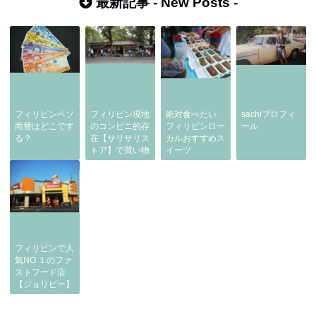
最新記事 -
New Posts
-
フィリピンペソ
フィリピン現地
絶対食べたい
sachiプロフィ
両替はどこです
のコンビニ的存
フィリピンロー
ール
る？
在【サリサリス
カルおすすめス
トア】で買い物
イーツ
フィリピンで人
気NO.１のファ
ストフード店
【ジョリビー】