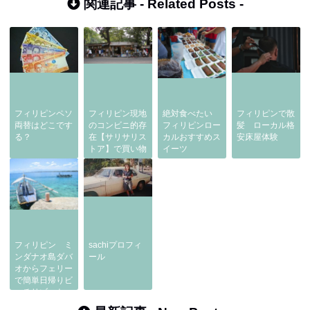
関連記事 -
Related Posts
-
フィリピンペソ
フィリピン現地
絶対食べたい
フィリピンで散
両替はどこです
のコンビニ的存
フィリピンロー
髪 ローカル格
る？
在【サリサリス
カルおすすめス
安床屋体験
トア】で買い物
イーツ
フィリピン ミ
sachiプロフィ
ンダナオ島ダバ
ール
オからフェリー
で簡単日帰りビ
ーチリゾート
【サマル島】