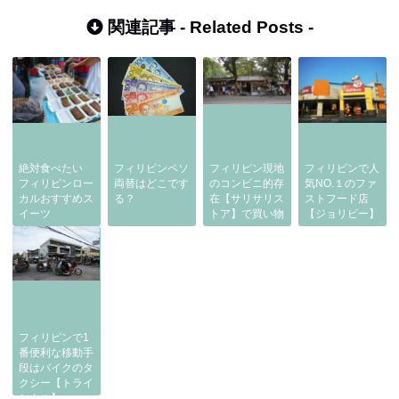
関連記事 -
Related Posts
-
絶対食べたい
フィリピンペソ
フィリピン現地
フィリピンで人
フィリピンロー
両替はどこです
のコンビニ的存
気NO.１のファ
カルおすすめス
る？
在【サリサリス
ストフード店
イーツ
トア】で買い物
【ジョリビー】
フィリピンで1
番便利な移動手
段はバイクのタ
クシー【トライ
シクル】