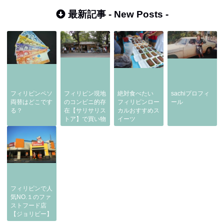
最新記事 -
New Posts
-
フィリピンペソ
フィリピン現地
絶対食べたい
sachiプロフィ
両替はどこです
のコンビニ的存
フィリピンロー
ール
る？
在【サリサリス
カルおすすめス
トア】で買い物
イーツ
フィリピンで人
気NO.１のファ
ストフード店
【ジョリビー】