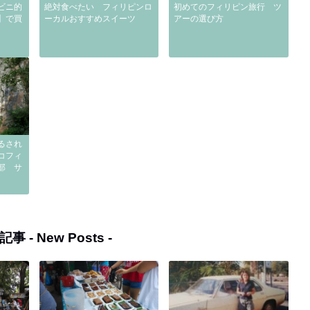
ビニ的
絶対食べたい フィリピンロ
初めてのフィリピン旅行 ツ
】で買
ーカルおすすめスイーツ
アーの選び方
るされ
コフィ
部 サ
記事 -
New Posts
-