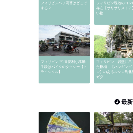
フィリピンペソ両替はどこで
フィリピン現地のコン
する？
存在【サリサリストア
い物
フィリピンで1番便利な移動
フィリピン 岩壁に吊
手段はバイクのタクシー【ト
た棺桶 【ハンギング
ライシクル】
ン】のあるルソン島北
ガダ
最新