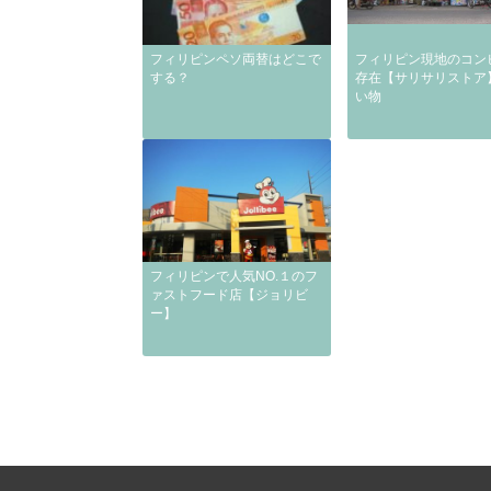
フィリピンペソ両替はどこで
フィリピン現地のコン
する？
存在【サリサリストア
い物
フィリピンで人気NO.１のフ
ァストフード店【ジョリビ
ー】