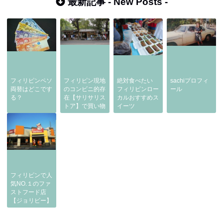
最新記事 -
New Posts
-
フィリピンペソ
フィリピン現地
絶対食べたい
sachiプロフィ
両替はどこです
のコンビニ的存
フィリピンロー
ール
る？
在【サリサリス
カルおすすめス
トア】で買い物
イーツ
フィリピンで人
気NO.１のファ
ストフード店
【ジョリビー】