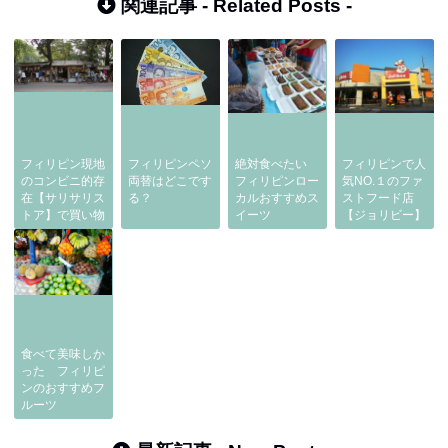
関連記事 -
Related Posts
-
フィリピン現地
フィリピンペソ
絶対食べたい
フィリピンで人
のコンビニ的存
両替はどこです
フィリピンロー
気NO.１のファ
在【サリサリス
る？
カルおすすめス
ストフード店
トア】で買い物
イーツ
【ジョリビー】
食べて美味しか
った フィリピ
ンのおすすめフ
ルーツ