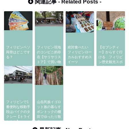
関連記事 -
Related Posts
-
フィリピンペソ
フィリピン現地
絶対食べたい
【セブシティ
両替はどこです
のコンビニ的存
フィリピンロー
ー】からすぐ行
る？
在【サリサリス
カルおすすめス
ける フィリピ
トア】で買い物
イーツ
ン歴史観光スポ
ット
フィリピンで1
山岳民族イゴロ
番便利な移動手
ット族の暮らす
段はバイクのタ
ボントックの棚
クシー【トライ
田でゆったり散
シクル】
歩