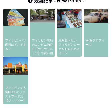
最新記事 -
New Posts
-
フィリピンペソ
フィリピン現地
絶対食べたい
sachiプロフィ
両替はどこです
のコンビニ的存
フィリピンロー
ール
る？
在【サリサリス
カルおすすめス
トア】で買い物
イーツ
フィリピンで人
気NO.１のファ
ストフード店
【ジョリビー】