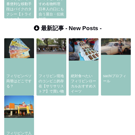
番便利な移動手
すめ名物料理
段はバイクのタ
日本人の口にも
クシー【トライ
合う屋台・伝統
シクル】
料理
最新記事 -
New Posts
-
フィリピンペソ
フィリピン現地
絶対食べたい
sachiプロフィ
両替はどこです
のコンビニ的存
フィリピンロー
ール
る？
在【サリサリス
カルおすすめス
トア】で買い物
イーツ
フィリピンで人