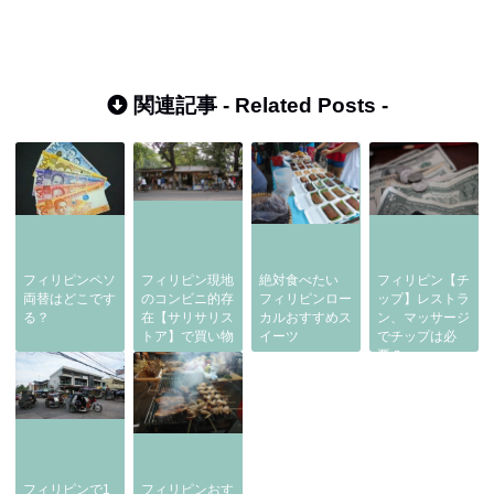
関連記事 -
Related Posts
-
フィリピンペソ
フィリピン現地
絶対食べたい
フィリピン【チ
両替はどこです
のコンビニ的存
フィリピンロー
ップ】レストラ
る？
在【サリサリス
カルおすすめス
ン、マッサージ
トア】で買い物
イーツ
でチップは必
要？
フィリピンで1
フィリピンおす