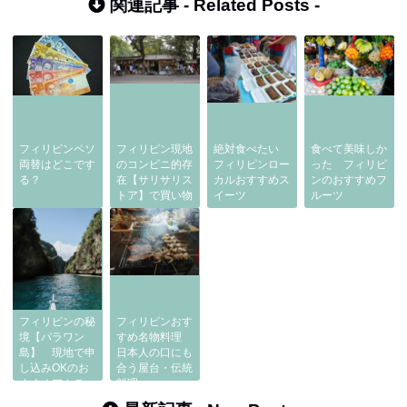
関連記事 -
Related Posts
-
フィリピンペソ
フィリピン現地
絶対食べたい
食べて美味しか
両替はどこです
のコンビニ的存
フィリピンロー
った フィリピ
る？
在【サリサリス
カルおすすめス
ンのおすすめフ
トア】で買い物
イーツ
ルーツ
フィリピンの秘
フィリピンおす
境【パラワン
すめ名物料理
島】 現地で申
日本人の口にも
し込みOKのお
合う屋台・伝統
すすめアクティ
料理
ビティー