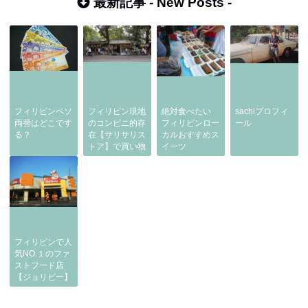
最新記事 -
New Posts
-
フィリピンペソ
フィリピン現地
絶対食べたい
sachiプロフィ
両替はどこです
のコンビニ的存
フィリピンロー
ール
る？
在【サリサリス
カルおすすめス
トア】で買い物
イーツ
フィリピンで人
気NO.１のファ
ストフード店
【ジョリビー】