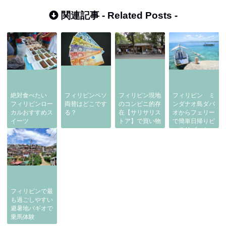
関連記事 -
Related Posts
-
絶対食べたい
フィリピンペソ
フィリピン現地
フィリピン ミ
フィリピンロー
両替はどこです
のコンビニ的存
ンダナオ島ダバ
カルおすすめス
る？
在【サリサリス
オからフェリー
イーツ
トア】で買い物
で簡単日帰りビ
ーチリゾート
【サマル島】
フィリピンで最
も過ごしやすい
避暑地バギオで
乗馬体験