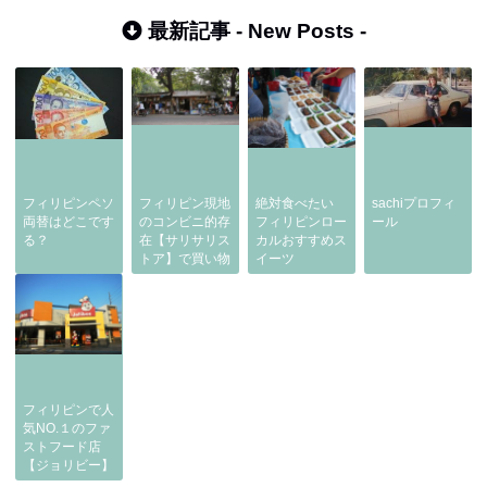
最新記事 -
New Posts
-
フィリピンペソ
フィリピン現地
絶対食べたい
sachiプロフィ
両替はどこです
のコンビニ的存
フィリピンロー
ール
る？
在【サリサリス
カルおすすめス
トア】で買い物
イーツ
フィリピンで人
気NO.１のファ
ストフード店
【ジョリビー】