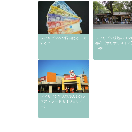
フィリピンペソ両替はどこで
フィリピン現地のコン
する？
存在【サリサリストア
い物
フィリピンで人気NO.１のフ
ァストフード店【ジョリビ
ー】