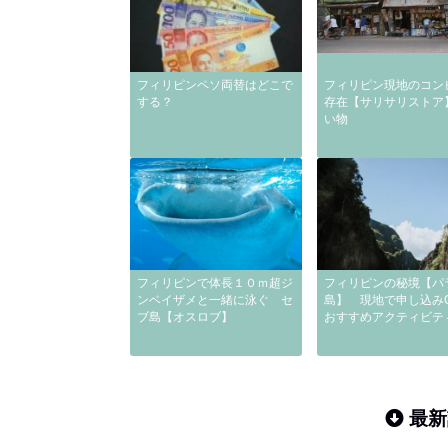
フィリピンペソ両替はどこで
フィリピン現地のコン
する？
存在【サリサリストア
い物
フィリピンで体長１０ｍ超ジ
フィリピンの秘境【パ
ンベイザメと一緒に泳ぐ セ
島】 現地で申し込み
ブ島【オスロブ】
おすすめアクティビテ
最新