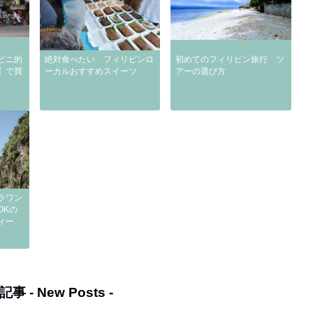
ビニ的
絶対食べたい フィリピンロ
初めてのフィリピン旅行 ツ
】で買
ーカルおすすめスイーツ
アーの選び方
ラワン
OKの
ィー
記事 -
New Posts
-