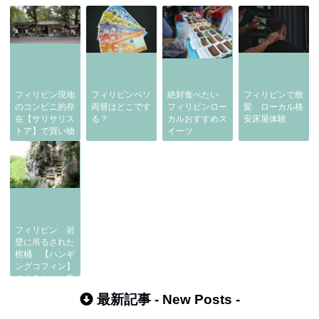
フィリピン現地
フィリピンペソ
絶対食べたい
フィリピンで散
のコンビニ的存
両替はどこです
フィリピンロー
髪 ローカル格
在【サリサリス
る？
カルおすすめス
安床屋体験
トア】で買い物
イーツ
フィリピン 岩
壁に吊るされた
棺桶 【ハンギ
ングコフィン】
のあるルソン島
北部 サガダ
最新記事 -
New Posts
-