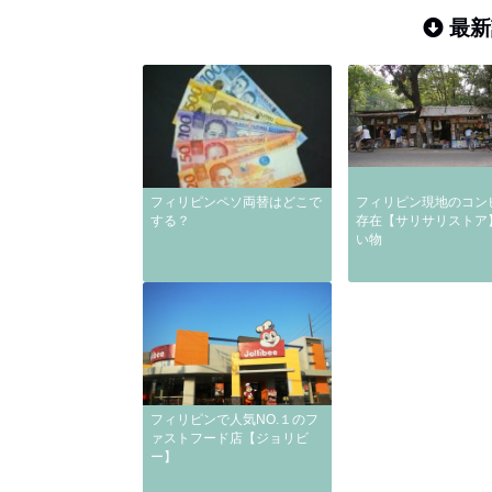
最新
フィリピンペソ両替はどこで
フィリピン現地のコン
する？
存在【サリサリストア
い物
フィリピンで人気NO.１のフ
ァストフード店【ジョリビ
ー】