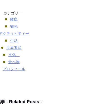
カテゴリー
離島
観光
アクティビティー
生活
世界遺産
文化
食べ物
プロフィール
事 -
Related Posts
-