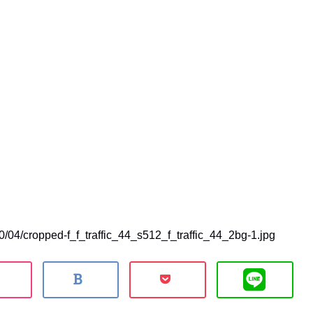
20/04/cropped-f_f_traffic_44_s512_f_traffic_44_2bg-1.jpg