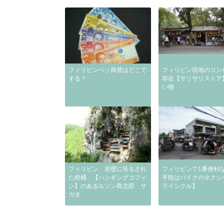
フィリピンペソ両替はどこで
フィリピン現地のコン
する？
存在【サリサリストア
い物
フィリピン 岩壁に吊るされ
フィリピンで1番便利
た棺桶 【ハンギングコフィ
手段はバイクのタクシ
ン】のあるルソン島北部 サ
ライシクル】
ガダ