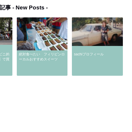
記事 -
New Posts
-
ビニ的
絶対食べたい フィリピンロ
sachiプロフィール
】で買
ーカルおすすめスイーツ