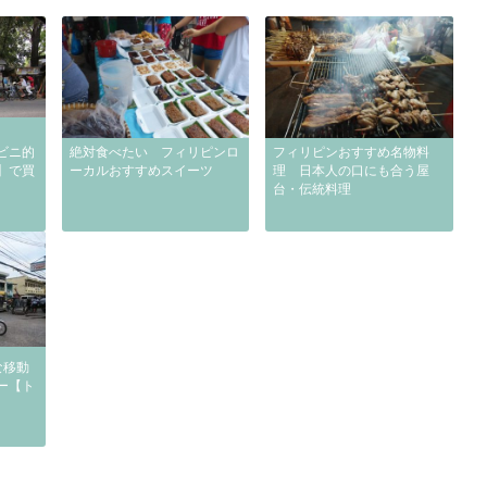
ビニ的
絶対食べたい フィリピンロ
フィリピンおすすめ名物料
】で買
ーカルおすすめスイーツ
理 日本人の口にも合う屋
台・伝統料理
な移動
ー【ト