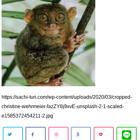
https://sachi-turi.com/wp-content/uploads/2020/03/cropped-
christine-wehrmeier-fazZY6j9xvE-unsplash-2-1-scaled-
e1585372454211-2.jpg