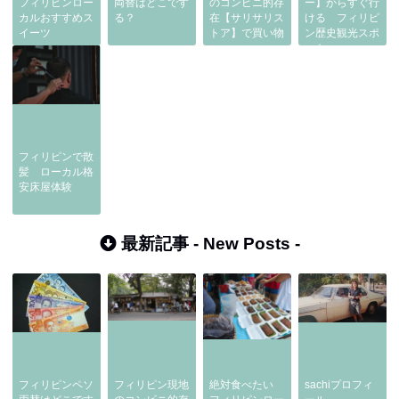
フィリピンロー
両替はどこです
のコンビニ的存
ー】からすぐ行
カルおすすめス
る？
在【サリサリス
ける フィリピ
イーツ
トア】で買い物
ン歴史観光スポ
ット
フィリピンで散
髪 ローカル格
安床屋体験
最新記事 -
New Posts
-
フィリピンペソ
フィリピン現地
絶対食べたい
sachiプロフィ