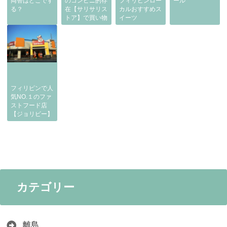
両替はどこです
のコンビニ的存
フィリピンロー
ール
る？
在【サリサリス
カルおすすめス
トア】で買い物
イーツ
フィリピンで人
気NO.１のファ
ストフード店
【ジョリビー】
カテゴリー
離島