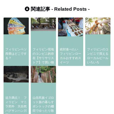
関連記事 -
Related Posts
-
フィリピンペソ
フィリピン現地
絶対食べたい
フィリピンのコ
両替はどこです
のコンビニ的存
フィリピンロー
ンビニで買える
る？
在【サリサリス
カルおすすめス
ローカルビール
トア】で買い物
イーツ
いろいろ
迫力満点！ フ
山岳民族イゴロ
ィリピン マニ
ット族の暮らす
ラ郊外 大自然
ボントックの棚
パグサンハン川
田でゆったり散