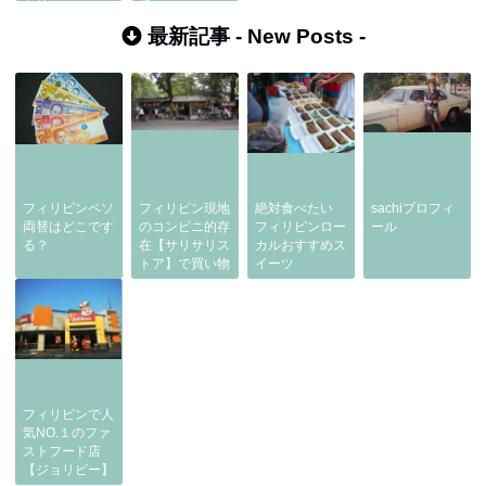
下り
歩
最新記事 -
New Posts
-
フィリピンペソ
フィリピン現地
絶対食べたい
sachiプロフィ
両替はどこです
のコンビニ的存
フィリピンロー
ール
る？
在【サリサリス
カルおすすめス
トア】で買い物
イーツ
フィリピンで人
気NO.１のファ
ストフード店
【ジョリビー】