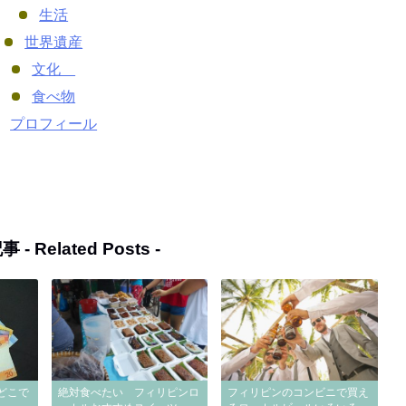
生活
世界遺産
文化
食べ物
プロフィール
事 -
Related Posts
-
どこで
絶対食べたい フィリピンロ
フィリピンのコンビニで買え