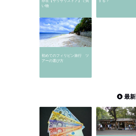
存在【サリサリストア】で買
する？
い物
初めてのフィリピン旅行 ツ
アーの選び方
最新