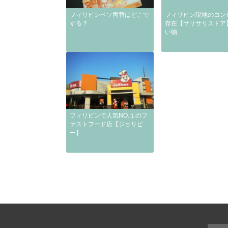
フィリピンペソ両替はどこで
フィリピン現地のコン
する？
存在【サリサリストア
い物
フィリピンで人気NO.１のフ
ァストフード店【ジョリビ
ー】